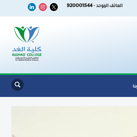
الهاتف الموحد -
920001544
linkedin
instagram
x
نا