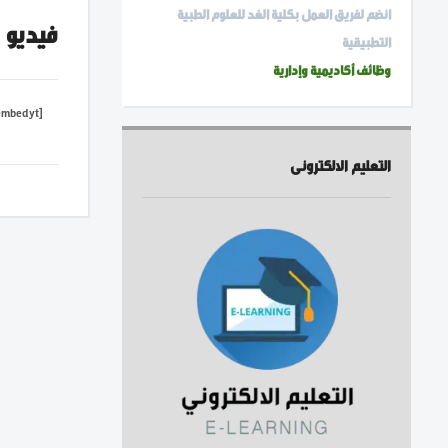
انضم لفريق العمل بكلية الغد للعلوم الطبية
فيديو
التطبيقية
وظائف أكاديمية وإدارية
[embedyt] https://www.youtube.com/embed?listType=playlist&list=UU4E7hPoDeRUauQ3DCgpTUzw&layout=gallery[/embedyt]
التعليم الالكترونى