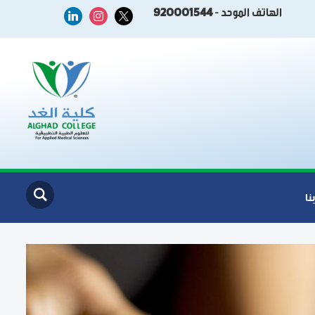
الهاتف الموحد -
920001544
linkedin
instagram
x
نا