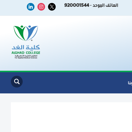
الهاتف الموحد -
920001544
linkedin
instagram
x
نا