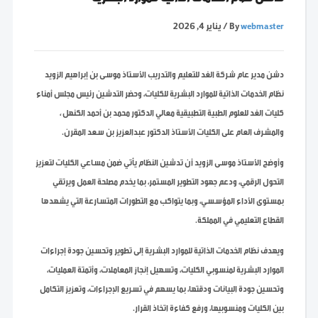
webmaster
By
/
يناير 4, 2026
دشن مدير عام شركة الغد للتعليم والتدريب الأستاذ موسى بن إبراهيم الزويد
نظام الخدمات الذاتية للموارد البشرية للكليات، وحضر التدشين رئيس مجلس أمناء
كليات الغد للعلوم الطبية التطبيقية معالي الدكتور محمد بن أحمد الكنهل ،
والمشرف العام على الكليات الأستاذ الدكتور عبدالعزيز بن سعد المقرن.
وأوضح الأستاذ موسى الزويد أن تدشين النظام يأتي ضمن مساعي الكليات لتعزيز
التحول الرقمي، ودعم جهود التطوير المستمر، بما يخدم مصلحة العمل ويرتقي
بمستوى الأداء المؤسسي، وبما يتواكب مع التطورات المتسارعة التي يشهدها
القطاع التعليمي في المملكة.
ويهدف نظام الخدمات الذاتية للموارد البشرية إلى تطوير وتحسين جودة إجراءات
الموارد البشرية لمنسوبي الكليات، وتسهيل إنجاز المعاملات، وأتمتة العمليات،
وتحسين جودة البيانات ودقتها، بما يسهم في تسريع الإجراءات، وتعزيز التكامل
بين الكليات ومنسوبيها، ورفع كفاءة اتخاذ القرار.